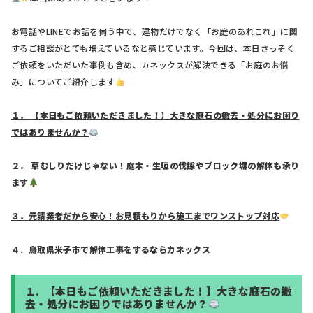
お電話やLINEでお話を伺う中で、建物だけでなく「お庭のあれこれ」に関
するご相談がとても増えているなと感じています。今回は、本日さっそく
ご依頼をいただいた事例も含め、カネックスが解決できる「お庭のお悩
み」についてご紹介します
１
．
【本日もご依頼いただきました！】大きな庭石の撤去・処分にお困り
ではありませんか？
２
．
草むしりだけじゃない！庭木・生垣の伐採やブロック塀の解体も承り
ます
３．
元請業者だから安心！お見積もりから施工までワンストップ対応
４．
鳥取県米子市で解体工事をするならカネックス
１.
【本日もご依頼いただきました！】大きな庭石の撤
去・処分にお困りではありませんか？