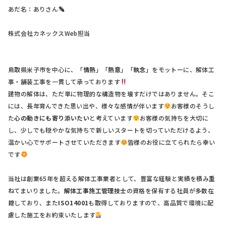
あだ名：ありさん
株式会社カネックスWeb担当
鳥取県米子市を中心に、「
情熱
」「
熱意
」「
執念
」をモットーに、解体工
事・舗装工事を一貫して承っております
建物の解体は、ただ単に物理的な構造物を壊すだけではありません。そこ
には、長年育んできた思い出や、様々な感情が伴います
お客様のそうし
た
心の動きにも寄り添いたい
と考えています
お客様の気持ちを大切に
し、少しでも穏やかな気持ちで新しいスタートを切っていただけるよう、
温かい心でサポートさせていただきます
皆様のお役に立てられたら幸い
です
当社は創業65年を超える解体工事業者として、豊富な経験と実績を積み重
ねてまいりました。
解体工事施工管理技士
の資格を保有する社員が多数在
籍しており、また
ISO14001
も取得しておりますので、高品質で環境に配
慮した施工をお約束いたします