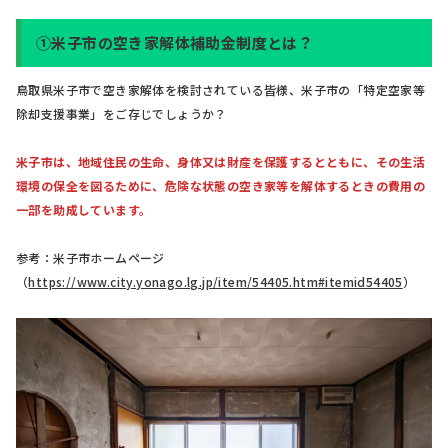
➀米子市の空き家解体補助金制度とは？
鳥取県米子市で空き家解体を検討されている皆様、米子市の「特定空家等
除却支援事業」をご存じでしょうか？
米子市は、地域住民の生命、身体又は財産を保護するとともに、その生活
環境の保全を図るために、危険な状態の空き家等を解体するときの費用の
一部を助成しています。
参考：米子市ホームページ
（
https://www.city.yonago.lg.jp/item/54405.htm#itemid54405
）