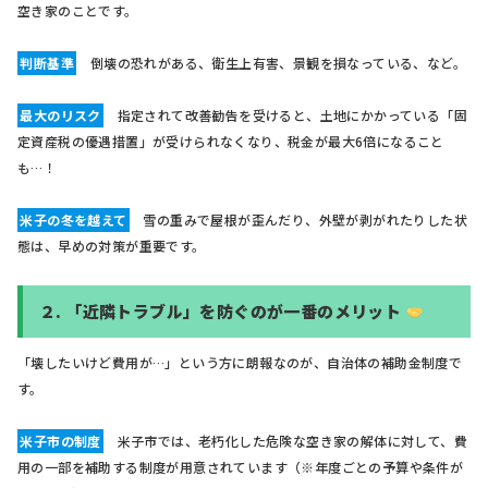
空き家のことです。
判断基準
倒壊の恐れがある、衛生上有害、景観を損なっている、など。
最大のリスク
指定されて改善勧告を受けると、土地にかかっている「固
定資産税の優遇措置」が受けられなくなり、税金が最大6倍になること
も…！
米子の冬を越えて
雪の重みで屋根が歪んだり、外壁が剥がれたりした状
態は、早めの対策が重要です。
２.
「近隣トラブル」を防ぐのが一番のメリット
「壊したいけど費用が…」という方に朗報なのが、自治体の補助金制度で
す。
米子市の制度
米子市では、老朽化した危険な空き家の解体に対して、費
用の一部を補助する制度が用意されています（※年度ごとの予算や条件が