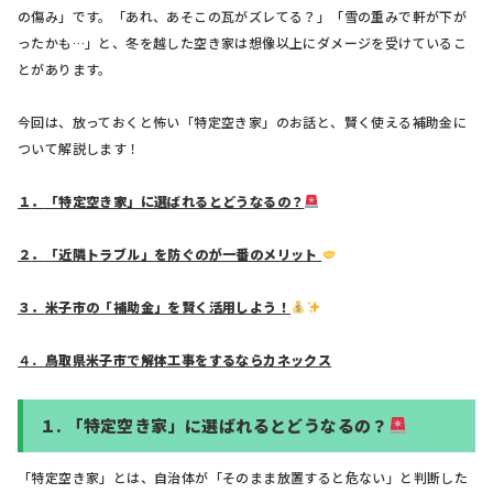
の傷み」です。「あれ、あそこの瓦がズレてる？」「雪の重みで軒が下が
ったかも…」と、冬を越した空き家は想像以上にダメージを受けているこ
とがあります。
今回は、放っておくと怖い「特定空き家」のお話と、賢く使える補助金に
ついて解説します！
１
．
「特定空き家」に選ばれるとどうなるの？
２
．
「近隣トラブル」を防ぐのが一番のメリット
３．
米子市の「補助金」を賢く活用しよう！
４．
鳥取県米子市で解体工事をするならカネックス
１.
「特定空き家」に選ばれるとどうなるの？
「特定空き家」とは、自治体が「そのまま放置すると危ない」と判断した