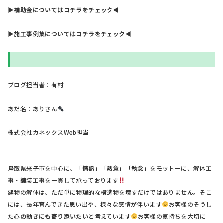
▶補助金についてはコチラをチェック◀
▶施工事例集についてはコチラをチェック◀
ブログ担当者：有村
あだ名：ありさん
株式会社カネックスWeb担当
鳥取県米子市を中心に、「
情熱
」「
熱意
」「
執念
」をモットーに、解体工
事・舗装工事を一貫して承っております
建物の解体は、ただ単に物理的な構造物を壊すだけではありません。そこ
には、長年育んできた思い出や、様々な感情が伴います
お客様のそうし
た
心の動きにも寄り添いたい
と考えています
お客様の気持ちを大切に