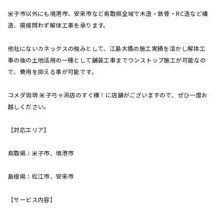
米子市以外にも境港市、安来市など鳥取県全域で木造・鉄骨・RC造など構
造、規模問わず解体工事を承ります。
他社にないカネックスの強みとして、江島大橋の施工実績を活かし解体工
事の後の土地活用の一種として舗装工事までワンストップ施工が可能なの
で、費用を抑える事が可能です。
コメダ珈琲 米子弓ヶ浜店のすぐ横！に店舗がございますので、ぜひ一度お
越しください。
【対応エリア】
鳥取県：米子市、境港市
島根県：松江市、安来市
【サービス内容】