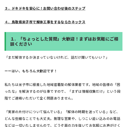
３．
ドキドキを安心に！お問い合わせ後のステップ
４．
鳥取県米子市で解体工事をするならカネックス
１.
「ちょっとした質問」大歓迎！まずはお気軽にご相
談ください
「まだ解体するか決まっていないけれど、話だけ聞いてもいい？」
ーーはい、もちろん大歓迎です！
私たちは米子市に根差した地域密着型の解体業者です。地域の皆様の「困
ったな」を解決するのが仕事ですので、「まずは情報収集だけ」という段
階でご連絡いただいて全く問題ありません。
「実家の片付けについて悩んでいる」「解体の時期を迷っている」など、
どんな些細なことでも大丈夫。無理な営業や、しつこい追い込みのお電話
などは一切いたしませんので、どうぞ肩の力を抜いてお気軽にお声がけく