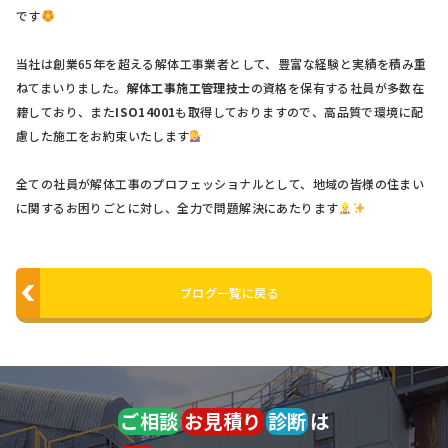
です
当社は創業65年を超える解体工事業者として、豊富な経験と実績を積み重
ねてまいりました。
解体工事施工管理技士
の資格を保有する社員が多数在
籍しており、また
ISO14001
も取得しておりますので、高品質で環境に配
慮した施工をお約束いたします
全ての社員が解体工事のプロフェッショナルとして、地域の皆様の住まい
に関するお困りごとに対し、全力で問題解決にあたります
ブログ一覧に戻る
ご相談
お見積り
診断
は