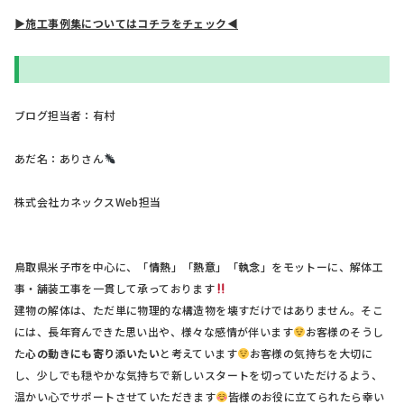
▶施工事例集についてはコチラをチェック◀
ブログ担当者：有村
あだ名：ありさん
株式会社カネックスWeb担当
鳥取県米子市を中心に、「
情熱
」「
熱意
」「
執念
」をモットーに、解体工
事・舗装工事を一貫して承っております
建物の解体は、ただ単に物理的な構造物を壊すだけではありません。そこ
には、長年育んできた思い出や、様々な感情が伴います
お客様のそうし
た
心の動きにも寄り添いたい
と考えています
お客様の気持ちを大切に
し、少しでも穏やかな気持ちで新しいスタートを切っていただけるよう、
温かい心でサポートさせていただきます
皆様のお役に立てられたら幸い