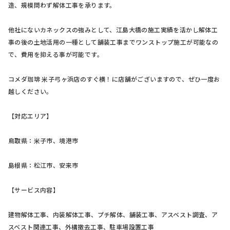
造、規模問わず解体工事を承ります。
他社にないカネックスの強みとして、江島大橋の施工実績を活かし解体工
事の後の土地活用の一種として舗装工事までワンストップ施工が可能なの
で、費用を抑える事が可能です。
コメダ珈琲 米子弓ヶ浜店のすぐ横！に店舗がございますので、ぜひ一度お
越しください。
【対応エリア】
鳥取県：米子市、境港市
島根県：松江市、安来市
【サービス内容】
建物解体工事、内装解体工事、プチ解体、舗装工事、アスベスト調査、ア
スベスト関連工事、外構撤去工事、駐車場設置工事