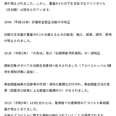
用が禁止されました。しかし、重量の1％以下を含有するクリソタイル
（白石綿）は認められています。
2006（平成18年）労働安全衛生法施行令改正
石綿の含有量が重量の0.1％を越えるものの製造、輸入、譲渡、提供、使用
が禁止されました。
2020（令和2年）「大防法」及び「石綿障害予防規則」の一部改正
規制対象がすべての石綿含有建材へ拡大されました（アスベストレベル3建
材を規制対象に追加）、
事前調査結果の記録等の作成・保存の義務化が行われ、事前調査方法の変
更（図面及び目視による調査の義務付け）がなされました。
2023（令和5年）10月1日からは、無資格での建築物のアスベスト事前調
査が禁止となりました。
今後もアスベストに関する規制は強化されていくことが予想されます。