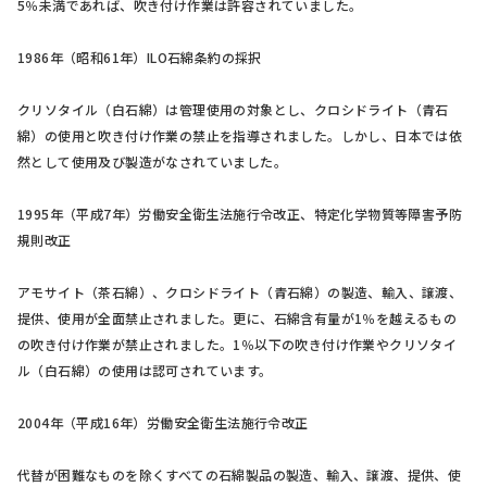
5％未満であれば、吹き付け作業は許容されていました。
1986年（昭和61年）ILO石綿条約の採択
クリソタイル（白石綿）は管理使用の対象とし、クロシドライト（青石
綿）の使用と吹き付け作業の禁止を指導されました。しかし、日本では依
然として使用及び製造がなされていました。
1995年（平成7年）労働安全衛生法施行令改正、特定化学物質等障害予防
規則改正
アモサイト（茶石綿）、クロシドライト（青石綿）の製造、輸入、譲渡、
提供、使用が全面禁止されました。更に、石綿含有量が1％を越えるもの
の吹き付け作業が禁止されました。1％以下の吹き付け作業やクリソタイ
ル（白石綿）の使用は認可されています。
2004年（平成16年）労働安全衛生法施行令改正
代替が困難なものを除くすべての石綿製品の製造、輸入、譲渡、提供、使