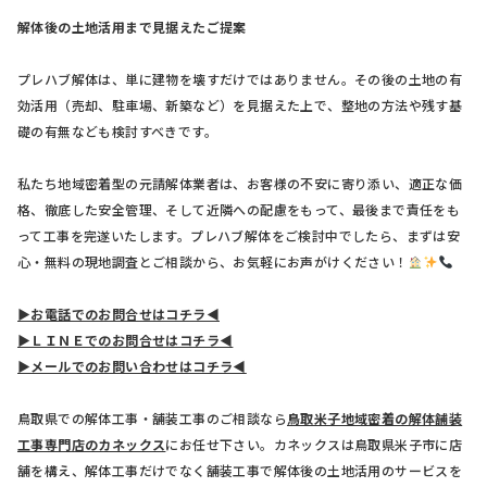
解体後の土地活用まで見据えたご提案
プレハブ解体は、単に建物を壊すだけではありません。その後の土地の有
効活用（売却、駐車場、新築など）を見据えた上で、整地の方法や残す基
礎の有無なども検討すべきです。
私たち地域密着型の元請解体業者は、お客様の不安に寄り添い、適正な価
格、徹底した安全管理、そして近隣への配慮をもって、最後まで責任をも
って工事を完遂いたします。プレハブ解体をご検討中でしたら、まずは安
心・無料の現地調査とご相談から、お気軽にお声がけください！
▶お電話でのお問合せはコチラ◀
▶ＬＩＮＥでのお問合せはコチラ◀
▶メールでのお問い合わせはコチラ◀
鳥取県での解体工事・舗装工事のご相談なら
鳥取米子地域密着の解体舗装
工事専門店のカネックス
にお任せ下さい。カネックスは鳥取県米子市に店
舗を構え、解体工事だけでなく舗装工事で解体後の土地活用のサービスを