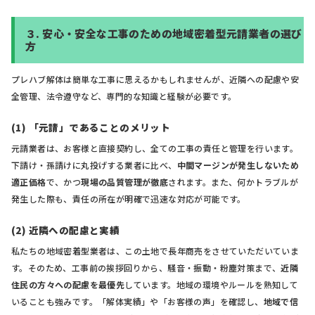
３.
安心・安全な工事のための地域密着型元請業者の選び
方
プレハブ解体は簡単な工事に思えるかもしれませんが、近隣への配慮や安
全管理、法令遵守など、専門的な知識と経験が必要です。
(1) 「元請」であることのメリット
元請業者は、お客様と直接契約し、全ての工事の責任と管理を行います。
下請け・孫請けに丸投げする業者に比べ、
中間マージンが発生しないため
適正価格
で、かつ
現場の品質管理が徹底
されます。また、何かトラブルが
発生した際も、責任の所在が明確で迅速な対応が可能です。
(2) 近隣への配慮と実績
私たちの地域密着型業者は、この土地で長年商売をさせていただいていま
す。そのため、工事前の挨拶回りから、騒音・振動・粉塵対策まで、
近隣
住民の方々への配慮を最優先
しています。地域の環境やルールを熟知して
いることも強みです。「解体実績」や「お客様の声」を確認し、
地域で信