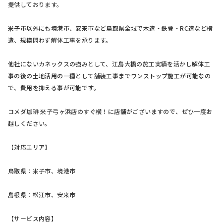
提供しております。
米子市以外にも境港市、安来市など鳥取県全域で木造・鉄骨・RC造など構
造、規模問わず解体工事を承ります。
他社にないカネックスの強みとして、江島大橋の施工実績を活かし解体工
事の後の土地活用の一種として舗装工事までワンストップ施工が可能なの
で、費用を抑える事が可能です。
コメダ珈琲 米子弓ヶ浜店のすぐ横！に店舗がございますので、ぜひ一度お
越しください。
【対応エリア】
鳥取県：米子市、境港市
島根県：松江市、安来市
【サービス内容】