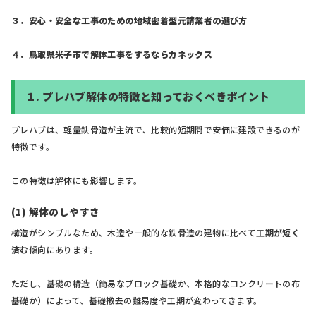
３．
安心・安全な工事のための地域密着型元請業者の選び方
４．
鳥取県米子市で解体工事をするならカネックス
１.
プレハブ解体の特徴と知っておくべきポイント
プレハブは、軽量鉄骨造が主流で、比較的短期間で安価に建設できるのが
特徴です。
この特徴は解体にも影響します。
(1) 解体のしやすさ
構造がシンプルなため、木造や一般的な鉄骨造の建物に比べて
工期が短く
済む
傾向にあります。
ただし、基礎の構造（簡易なブロック基礎か、本格的なコンクリートの布
基礎か）によって、基礎撤去の難易度や工期が変わってきます。