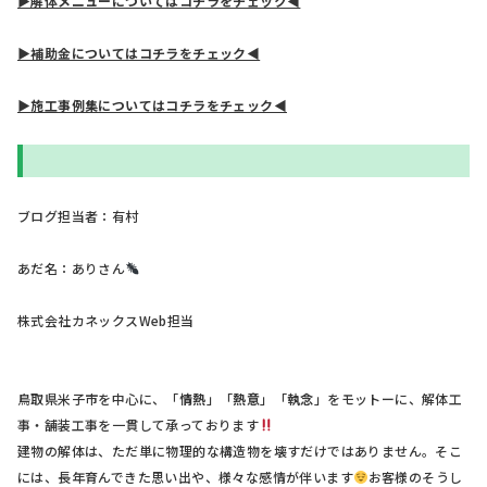
▶解体メニューについてはコチラをチェック◀
▶補助金についてはコチラをチェック◀
▶施工事例集についてはコチラをチェック◀
ブログ担当者：有村
あだ名：ありさん
株式会社カネックスWeb担当
鳥取県米子市を中心に、「
情熱
」「
熱意
」「
執念
」をモットーに、解体工
事・舗装工事を一貫して承っております
建物の解体は、ただ単に物理的な構造物を壊すだけではありません。そこ
には、長年育んできた思い出や、様々な感情が伴います
お客様のそうし