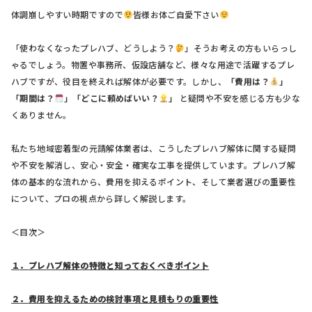
体調崩しやすい時期ですので
皆様お体ご自愛下さい
「使わなくなったプレハブ、どうしよう？
」そうお考えの方もいらっし
ゃるでしょう。物置や事務所、仮設店舗など、様々な用途で活躍するプレ
ハブですが、役目を終えれば解体が必要です。しかし、
「費用は？
」
「期間は？
」「どこに頼めばいい？
」
と疑問や不安を感じる方も少な
くありません。
私たち地域密着型の元請解体業者は、こうしたプレハブ解体に関する疑問
や不安を解消し、安心・安全・確実な工事を提供しています。プレハブ解
体の基本的な流れから、費用を抑えるポイント、そして業者選びの重要性
について、プロの視点から詳しく解説します。
＜目次＞
１
．
プレハブ解体の特徴と知っておくべきポイント
２
．
費用を抑えるための検討事項と見積もりの重要性