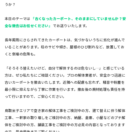
うか？
本日のテーマは
「
古くなったカーポート、そのままにしていませんか？安
全な撤去はお任せください
」
でお送りいたします。
長年風雨にさらされてきたカーポートは、気づかないうちに劣化が進んで
いることがあります。柱のサビや傾き、屋根のひび割れなど、放置してお
くと倒壊の危険も。
「そろそろ替えたいけど、自分で解体するのは危ないし…」と感じている
方は、ぜひ私たちにご相談ください。プロの解体業者が、安全かつ迅速に
古いカーポートを撤去いたします。近隣への配慮も忘れず、騒音や粉塵を
最小限に抑えながら丁寧に作業を行います。撤去後の廃材処理も責任を持
って行いますので、ご安心ください。
鳥取米子エリアで空き家の解体工事をご検討中の方、建て替えに伴う解体
工事、一軒家の取り壊しをご検討中の方、納屋、倉庫、小屋などのプチ解
体をご検討中の方、舗装工事をご検討中の方必見の内容となっております
ので、是非最後までご覧ください。