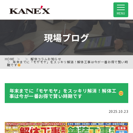
米子市の解体工事専門店
MENU
現場ブログ
HOME
解体コラム
お知らせ
年末までに「モヤモヤ」をスッキリ解消！解体工事は今が一番お得で賢い時
期です
年末までに「モヤモヤ」をスッキリ解消！解体工
事は今が一番お得で賢い時期です
2025.10.23