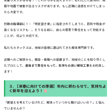
風や地震で被害が出るリスクがあります。もし近隣に迷惑をかけてしまっ
たら大変です。
行政の指導前に！
：「特定空き家」に指定されてしまうと、罰則や税金が
高くなるリスクも…。そうなる前に、自らの意思で責任をもって対処する
ことが、何より大切です。
私たちカネックスは、地域の皆様に選ばれてきた解体専門家です。
近隣へのご挨拶から、騒音・振動への配慮まで、地域のことを知り尽くし
たプロとして、
最後まで責任をもって、気持ちの良い解体工事
をお約束し
ます！
３.
【来春に向けての準備】年内に終わらせて、気持ちよ
く新年を迎えよう！
「建替えを考えているけれど、解体っていつから動けばいいの？」と悩ん
でいませんか？