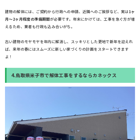
建物の解体には、ご契約から行政への申請、近隣へのご挨拶など、実は
1ヶ
月〜2ヶ月程度の準備期間
が必要です。年末にかけては、工事を急ぐ方が増
えるため、業者も行政も込み合いがち。
古い建物のモヤモヤを年内に解消し、スッキリとした更地で新年を迎えれ
ば、来年の春にはスムーズに新しい家づくりの計画をスタートできます
よ！
4.鳥取県米子市で解体工事をするならカネックス