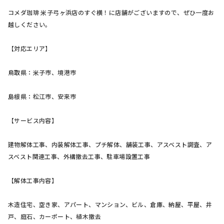
コメダ珈琲 米子弓ヶ浜店のすぐ横！に店舗がございますので、ぜひ一度お
越しください。
【対応エリア】
鳥取県：米子市、境港市
島根県：松江市、安来市
【サービス内容】
建物解体工事、内装解体工事、プチ解体、舗装工事、アスベスト調査、ア
スベスト関連工事、外構撤去工事、駐車場設置工事
【解体工事内容】
木造住宅、空き家、アパート、マンション、ビル、倉庫、納屋、平屋、井
戸、庭石、カーポート、植木撤去