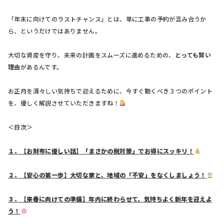
「年末に向けてのラストチャンス」とは、単に工事の予約が混み合うか
ら、というだけではありません。
大切な資産を守り、未来の計画をスムーズに進めるための、
とっても賢い
理由
があるんです。
お正月を清々しい気持ちで迎えるために、今すぐ動くべき３つのポイント
を、優しく解説させていただきますね！
＜目次＞
１
．
【お財布に優しい話】「まさかの税対策」でお得にスッキリ！
２
．
【安心の第一歩】大切な家と、地域の「不安」をなくしましょう！
３．
【来春に向けての準備】年内に終わらせて、気持ちよく新年を迎えよ
う！