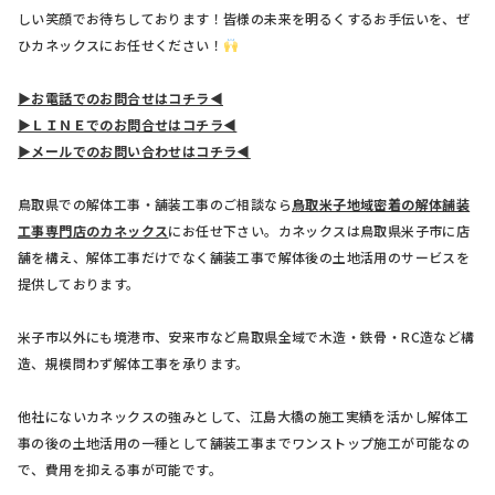
しい笑顔でお待ちしております！皆様の未来を明るくするお手伝いを、ぜ
ひカネックスにお任せください！
▶お電話でのお問合せはコチラ◀
▶ＬＩＮＥでのお問合せはコチラ◀
▶メールでのお問い合わせはコチラ◀
鳥取県での解体工事・舗装工事のご相談なら
鳥取米子地域密着の解体舗装
工事専門店のカネックス
にお任せ下さい。カネックスは鳥取県米子市に店
舗を構え、解体工事だけでなく舗装工事で解体後の土地活用のサービスを
提供しております。
米子市以外にも境港市、安来市など鳥取県全域で木造・鉄骨・RC造など構
造、規模問わず解体工事を承ります。
他社にないカネックスの強みとして、江島大橋の施工実績を活かし解体工
事の後の土地活用の一種として舗装工事までワンストップ施工が可能なの
で、費用を抑える事が可能です。