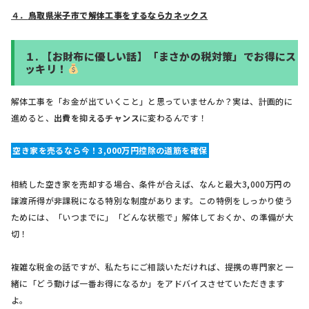
４．
鳥取県米子市で解体工事をするならカネックス
１.
【お財布に優しい話】「まさかの税対策」でお得にス
ッキリ！
解体工事を「お金が出ていくこと」と思っていませんか？実は、計画的に
進めると、
出費を抑えるチャンス
に変わるんです！
空き家を売るなら今！3,000万円控除の道筋を確保
相続した空き家を売却する場合、条件が合えば、なんと最大3,000万円の
譲渡所得が非課税になる特別な制度があります。この特例をしっかり使う
ためには、「いつまでに」「どんな状態で」解体しておくか、の準備が大
切！
複雑な税金の話ですが、私たちにご相談いただければ、提携の専門家と一
緒に「どう動けば一番お得になるか」をアドバイスさせていただきます
よ。