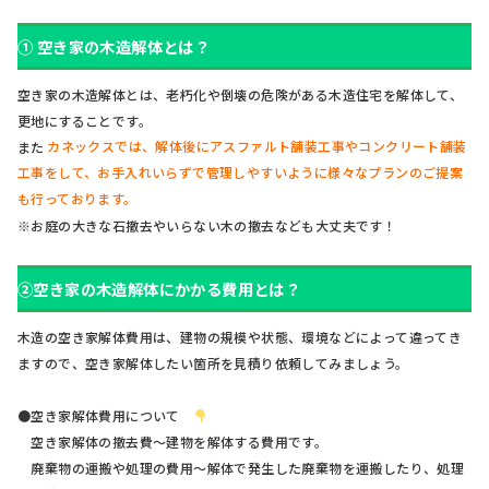
① 空き家の木造解体とは？
空き家の木造解体とは、老朽化や倒壊の危険がある木造住宅を解体して、
更地にすることです。
また
カネックスでは、解体後にアスファルト舗装工事やコンクリート舗装
工事をして、お手入れいらずで管理しやすいように様々なプランのご提案
も行っております。
※お庭の大きな石撤去やいらない木の撤去なども大丈夫です！
②空き家の木造解体にかかる費用とは？
木造の空き家解体費用は、建物の規模や状態、環境などによって違ってき
ますので、空き家解体したい箇所を見積り依頼してみましょう。
●空き家解体費用について
空き家解体の撤去費～建物を解体する費用です。
廃棄物の運搬や処理の費用〜解体で発生した廃棄物を運搬したり、処理