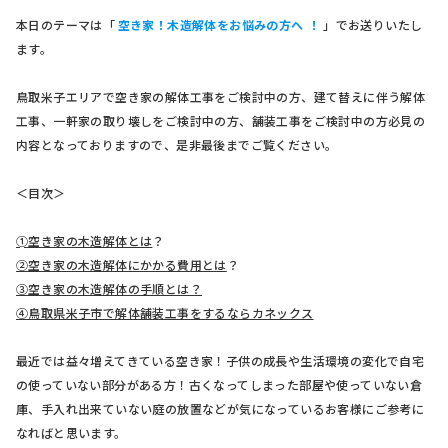
本日のテーマは「
空き家！木造解体をお悩みの方へ
！
」でお送りいたし
ます。
鳥取米子エリアで空き家の解体工事をご検討中の方、建て替えに伴う解体
工事、一軒家の取り壊しをご検討中の方、舗装工事をご検討中の方必見の
内容となっておりますので、是非最後までご覧ください。
＜目次＞
➀空き家の木造解体とは
？
②空き家の木造解体にかかる費用とは
？
③空き家の木造解体の手順とは？
④鳥取県米子市で解体舗装工事をするならカネックス
最近では益々増えてきている空き家！子供の成長や生活環境の変化で自宅
の使っていない部分がある方！古くなってしまった部屋や使っていない倉
庫、手入れ出来ていない庭の放置などが気になっているお客様にご参考に
なればと思います。