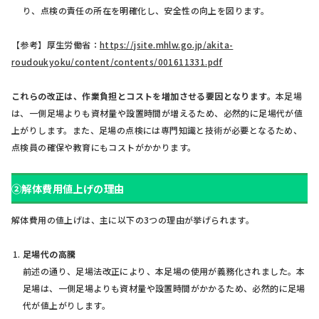
り、点検の責任の所在を明確化し、安全性の向上を図ります。
【参考】厚生労働省：
https://jsite.mhlw.go.jp/akita-
roudoukyoku/content/contents/001611331.pdf
これらの改正は、作業負担とコストを増加させる要因となります。
本足場
は、一側足場よりも資材量や設置時間が増えるため、必然的に足場代が値
上がりします。また、足場の点検には専門知識と技術が必要となるため、
点検員の確保や教育にもコストがかかります。
②解体費用値上げの理由
解体費用の値上げは、主に以下の3つの理由が挙げられます。
足場代の高騰
前述の通り、足場法改正により、本足場の使用が義務化されました。本
足場は、一側足場よりも資材量や設置時間がかかるため、必然的に足場
代が値上がりします。