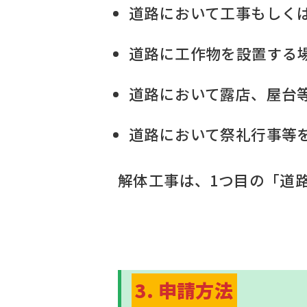
道路において工事もしく
道路に工作物を設置する
道路において露店、屋台
道路において祭礼行事等
解体工事は、1つ目の「道
3. 申請方法