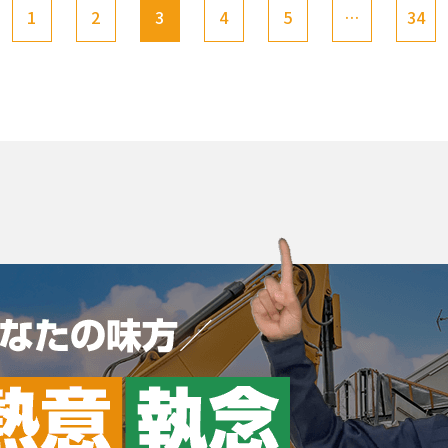
1
2
3
4
5
…
34