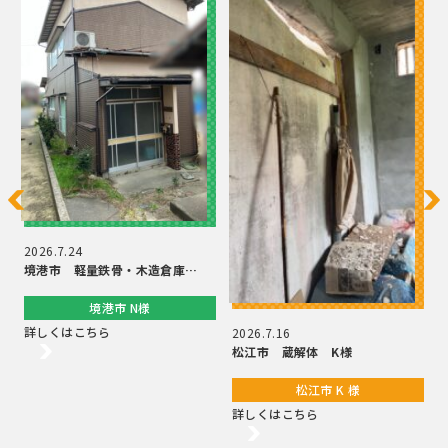
2
2026.7.24
境港市 軽量鉄骨・木造倉庫…
境港市 N様
詳しくはこちら
2026.7.16
松江市 蔵解体 K様
松江市 K 様
詳しくはこちら