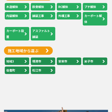
木造解体
鉄骨解体
RC解体
プチ解体
内装解体
舗装工事
外構工事
カーポート解
体
カーポート設
アスファルト
置
舗装
施工地域から選ぶ
地域3
境港市
安来市
米子市
伯耆町
松江市