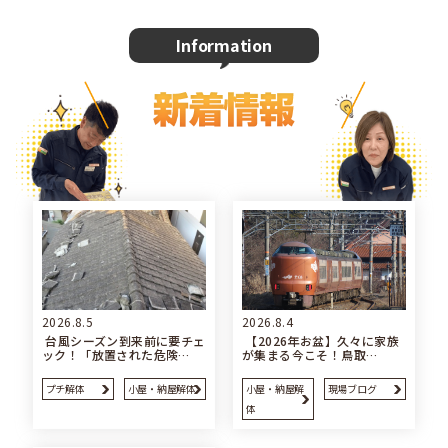
Information
2026.8.5
2026.8.4
台風シーズン到来前に要チェ
【2026年お盆】久々に家族
ック！「放置された危険…
が集まる今こそ！鳥取…
プチ解体
小屋・納屋解体
小屋・納屋解
現場ブログ
体