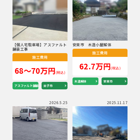
【個人宅駐車場】アスファルト
安来市 木造小屋解体
舗装工事
施工費用
施工費用
62.7万円
68～70万円
(税込)
(税込)
木造解体
安来市
アスファルト舗装
米子市
2026.5.25
2025.11.17