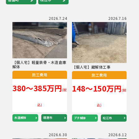
2026.7.24
2026.7.16
【個人宅】軽量鉄骨・木造倉庫
解体
【個人宅】蔵解体工事
施工費用
施工費用
380～385万円
148～150万円
(税
(税
込)
込)
木造解体
境港市
プチ解体
松江市
2026.6.30
2026.6.12