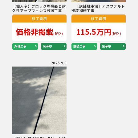
【個人宅】ブロック塀撤去と耐
【店舗駐車場】アスファルト
久性アップフェンス設置工事
舗装補修工事
施工費用
施工費用
価格非掲載
115.5万円
(税込)
(税込)
外構工事
米子市
舗装工事
米子市
2025.9.8