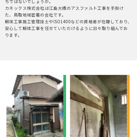
ちではないでしょうか。
カネックス株式会社は江島大橋のアスファルト工事を手掛け
た、鳥取地域密着の会社です。
解体工事施工管理技士やISO1400などの資格者が在籍しており、
安心して解体工事を任せていただけるように
日々取り組んでお
ります。
2