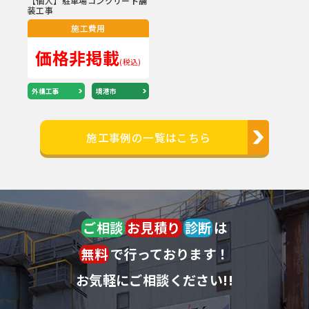
【個人】駐車場コンクリート舗
装工事
施工費用
価格非掲載
(税込)
外構工事
境港市
施工事例の一覧はこちら
ご相談
お見積り
診断
は
無料
で行っております！
お気軽にご相談ください!!