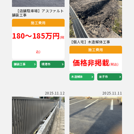
【店舗駐車場】アスファルト
舗装工事
施工費用
180～185万円
(税
【個人宅】木造解体工事
施工費用
込)
価格非掲載
(税込)
舗装工事
境港市
木造解体
米子市
2025.11.12
2025.11.11