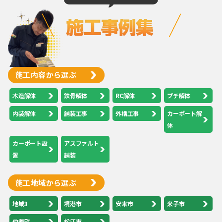
施工内容から選ぶ
木造解体
鉄骨解体
RC解体
プチ解体
内装解体
舗装工事
外構工事
カーポート解
体
カーポート設
アスファルト
置
舗装
施工地域から選ぶ
地域3
境港市
安来市
米子市
伯耆町
松江市