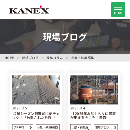
米子市の解体工事専門店
MENU
現場ブログ
HOME
現場ブログ
解体コラム
小屋・納屋解体
2026.8.5
2026.8.4
台風シーズン到来前に要チェ
【2026年お盆】久々に家族
ック！「放置された危険…
が集まる今こそ！鳥取…
プチ解体
小屋・納屋解体
小屋・納屋解
現場ブログ