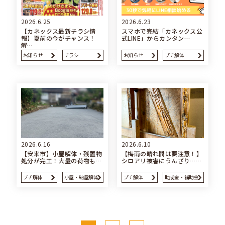
2026.6.25
2026.6.23
【カネックス最新チラシ情
スマホで完結「カネックス公
報】夏前の今がチャンス！
式LINE」からカンタン…
解…
お知らせ
チラシ
お知らせ
プチ解体
2026.6.16
2026.6.10
【安来市】小屋解体・残置物
【梅雨の晴れ間は要注意！】
処分が完工！大量の荷物も…
シロアリ被害にうんざり……
プチ解体
小屋・納屋解体
プチ解体
助成金・補助金