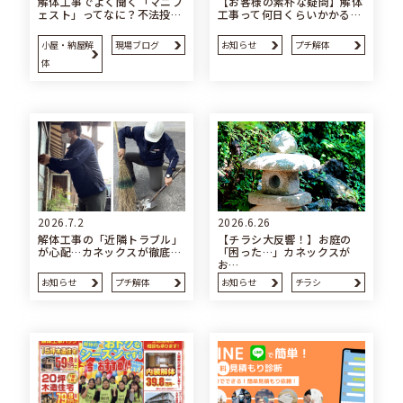
解体工事でよく聞く「マニフ
【お客様の素朴な疑問】解体
ェスト」ってなに？不法投…
工事って何日くらいかかる…
小屋・納屋解
現場ブログ
お知らせ
プチ解体
体
2026.7.2
2026.6.26
解体工事の「近隣トラブル」
【チラシ大反響！】お庭の
が心配…カネックスが徹底…
「困った…」カネックスが
お…
お知らせ
プチ解体
お知らせ
チラシ