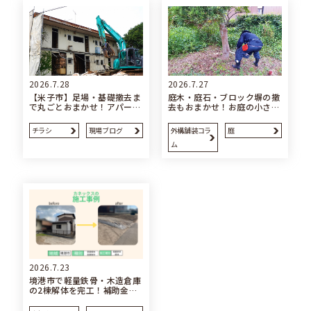
2026.7.28
2026.7.27
【米子市】足場・基礎撤去ま
庭木・庭石・ブロック塀の撤
で丸ごとおまかせ！アパー…
去もおまかせ！お庭の小さ…
チラシ
現場ブログ
外構舗装コラ
庭
ム
2026.7.23
境港市で軽量鉄骨・木造倉庫
の2棟解体を完工！補助金…