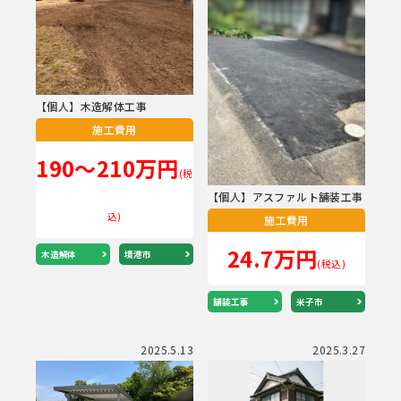
【個人】木造解体工事
施工費用
190～210万円
(税
【個人】アスファルト舗装工事
込)
施工費用
24.7万円
木造解体
境港市
(税込)
舗装工事
米子市
2025.5.13
2025.3.27