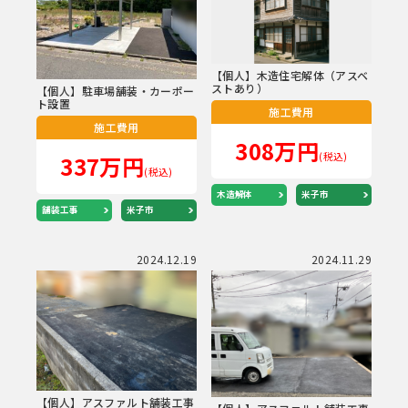
【個人】木造住宅解体（アスベ
ストあり）
【個人】駐車場舗装・カーポー
ト設置
施工費用
施工費用
308万円
(税込)
337万円
(税込)
木造解体
米子市
舗装工事
米子市
2024.12.19
2024.11.29
【個人】アスファルト舗装工事