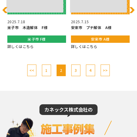
2025.7.18
2025.7.15
2
米子市 木造解体 F様
安来市 プチ解体 A様
米子市 F様
安来市 A様
詳しくはこちら
詳しくはこちら
<<
1
2
3
4
>>
カネックス株式会社の