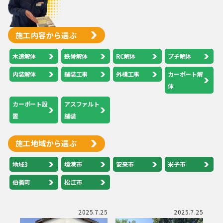
施工内容から選ぶ
木造解体
鉄骨解体
RC解体
プチ解体
内装解体
舗装工事
外構工事
カーポート解
体
カーポート設
アスファルト
置
舗装
施工地域から選ぶ
地域3
境港市
安来市
米子市
伯耆町
松江市
2025.7.25
2025.7.25