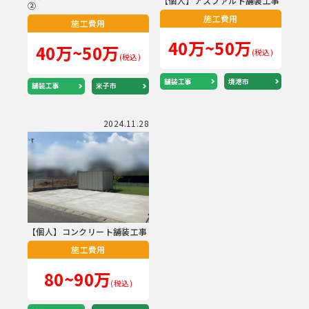
【個人】アスファルト舗装工事
②
施工費用
施工費用
40万~50万
40万~50万
(税込)
(税込)
舗装工事
境港市
舗装工事
米子市
2024.11.28
【個人】コンクリート舗装工事
施工費用
80~90万
(税込)