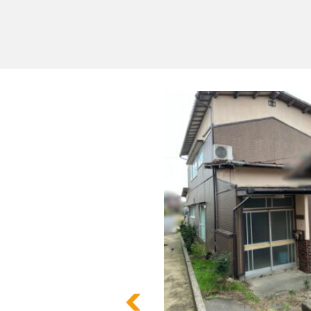
24
小屋解体 N様
境港市 N様