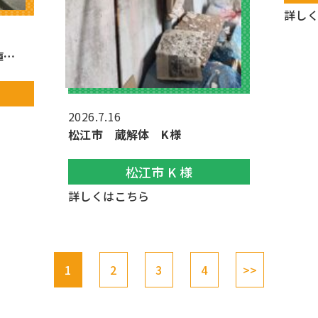
詳し
庫…
2026.7.16
松江市 蔵解体 K様
松江市 K 様
詳しくはこちら
1
2
3
4
>>