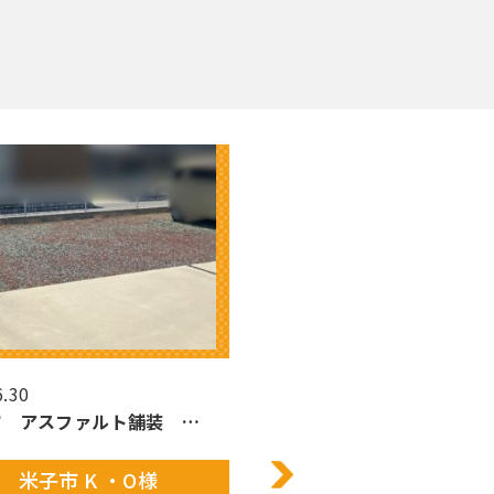
6.30
2026.6.12
市 アスファルト舗装 …
安来市 木造小屋解体 S
米子市 K ・O様
安来市 S様