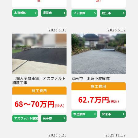
木造解体
境港市
プチ解体
松江市
2026.6.30
2026.6.12
【個人宅駐車場】アスファルト
安来市 木造小屋解体
舗装工事
施工費用
施工費用
62.7万円
68～70万円
(税込)
(税込)
木造解体
安来市
アスファルト舗装
米子市
2026.5.25
2025.11.17