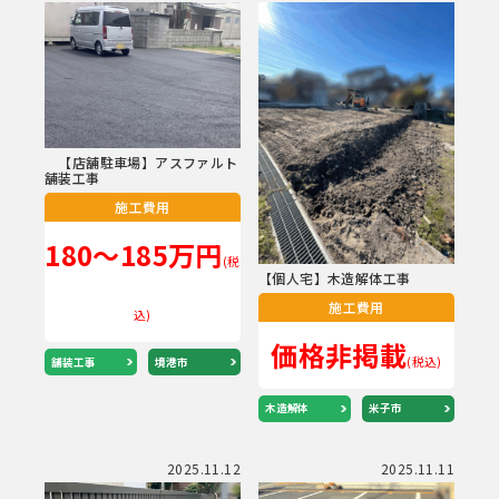
【店舗駐車場】アスファルト
舗装工事
施工費用
180～185万円
(税
【個人宅】木造解体工事
施工費用
込)
価格非掲載
(税込)
舗装工事
境港市
木造解体
米子市
2025.11.12
2025.11.11