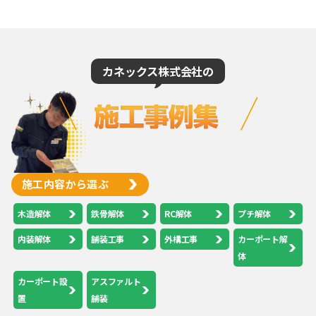
カネックス株式会社の
施工内容から選ぶ
木造解体
鉄骨解体
RC解体
プチ解体
内装解体
舗装工事
外構工事
カーポート解
体
カーポート設
アスファルト
置
舗装