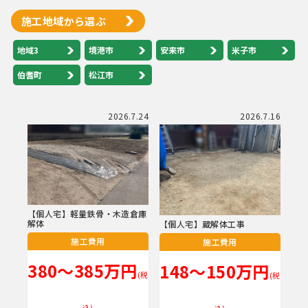
施工地域から選ぶ
地域3
境港市
安来市
米子市
伯耆町
松江市
2026.7.24
2026.7.16
【個人宅】軽量鉄骨・木造倉庫
解体
【個人宅】蔵解体工事
施工費用
施工費用
380～385万円
148～150万円
(税
(税
込)
込)