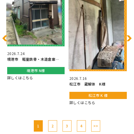
2
2026.7.24
境港市 軽量鉄骨・木造倉庫…
境港市 N様
詳しくはこちら
2026.7.16
松江市 蔵解体 K様
松江市 K 様
詳しくはこちら
1
2
3
4
>>