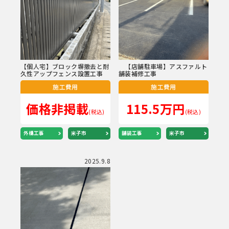
【個人宅】ブロック塀撤去と耐
【店舗駐車場】アスファルト
久性アップフェンス設置工事
舗装補修工事
施工費用
施工費用
価格非掲載
115.5万円
(税込)
(税込)
外構工事
米子市
舗装工事
米子市
2025.9.8