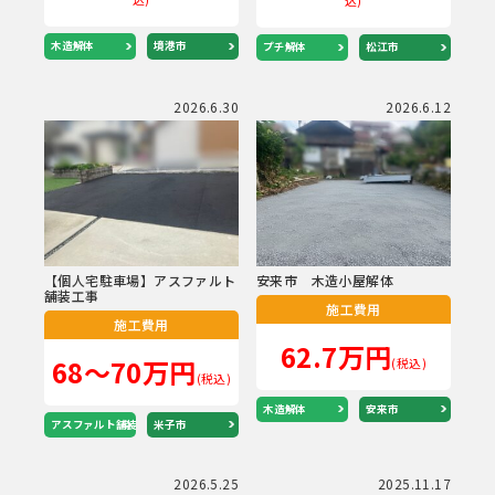
木造解体
境港市
プチ解体
松江市
2026.6.30
2026.6.12
【個人宅駐車場】アスファルト
安来市 木造小屋解体
舗装工事
施工費用
施工費用
62.7万円
68～70万円
(税込)
(税込)
木造解体
安来市
アスファルト舗装
米子市
2026.5.25
2025.11.17