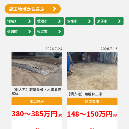
施工地域から選ぶ
地域3
境港市
安来市
米子市
伯耆町
松江市
2026.7.24
2026.7.16
【個人宅】軽量鉄骨・木造倉庫
解体
【個人宅】蔵解体工事
施工費用
施工費用
380～385万円
148～150万円
(税
(税
込)
込)