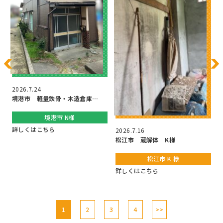
2
2026.7.24
境港市 軽量鉄骨・木造倉庫…
境港市 N様
詳しくはこちら
2026.7.16
松江市 蔵解体 K様
松江市 K 様
詳しくはこちら
1
2
3
4
>>