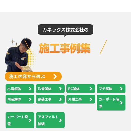
カネックス株式会社の
施工内容から選ぶ
木造解体
鉄骨解体
RC解体
プチ解体
内装解体
舗装工事
外構工事
カーポート解
体
カーポート設
アスファルト
置
舗装