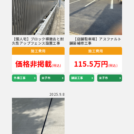
【個人宅】ブロック塀撤去と耐
【店舗駐車場】アスファルト
久性アップフェンス設置工事
舗装補修工事
施工費用
施工費用
価格非掲載
115.5万円
(税込)
(税込)
外構工事
米子市
舗装工事
米子市
2025.9.8