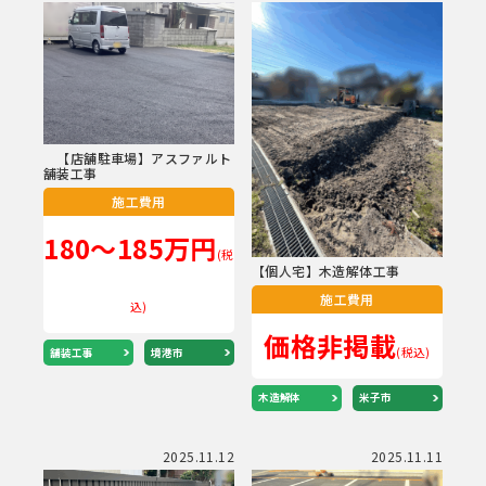
【店舗駐車場】アスファルト
舗装工事
施工費用
180～185万円
(税
【個人宅】木造解体工事
施工費用
込)
価格非掲載
(税込)
舗装工事
境港市
木造解体
米子市
2025.11.12
2025.11.11